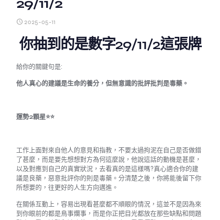
29/11/2
2025-05-11
你抽到的是數字29/11/2這張牌
給你的關鍵句是:
他人真心的建議是生命的養分，但無意識的批評批判是毒藥。
運勢2顆星⭐️⭐️
工作上面對來自他人的意見和指教，不要太過拘泥在自己是否做錯
了甚麼，而是要先想想對方為何這麼說，他說這話的動機是甚麼，
以及對應到自己的真實狀況，去看真的是這樣嗎?真心適合你的建
議是良藥，惡意批評你的則是毒藥。分清楚之後，你將能後留下你
所想要的，往更好的人生方向邁進。
在關係互動上，容易出現看甚麼都不順眼的情況，這並不是因為來
到你眼前的都是鳥事爛事，而是你正把目光都放在那些缺點和問題