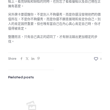
點上，看見缺點和缺陷的同時，也別忘了看看優點以及自己現在正
擁有甚麼。
另外牌卡要提醒你，不是別人不夠優秀，而是你還沒發現他們的價
值所在，不是你不夠優秀，而是你還不願意展現和肯定你自己。別
人的肯定固然重要，但也唯有當自己在內心真心肯定自己時，你才
值得被肯定。
整體而言，只有自己真正的認同了，才有辦法踏出更加穩定的步
伐。
Share
0
Related posts