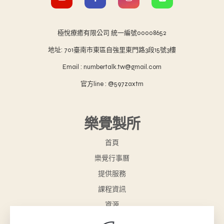
極悅療癒有限公司 統一編號00008652
地址: 701臺南市東區自強里東門路3段15號3樓
Email : numbertalk.tw@gmail.com
官方line : @597zaxtm
樂覺製所
首頁
樂覺行事曆
提供服務
課程資訊
資源
樂覺小舖