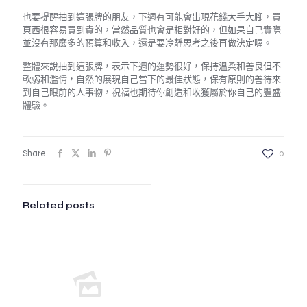
也要提醒抽到這張牌的朋友，下週有可能會出現花錢大手大腳，買
東西很容易買到貴的，當然品質也會是相對好的，但如果自己實際
並沒有那麼多的預算和收入，還是要冷靜思考之後再做決定喔。
整體來說抽到這張牌，表示下週的運勢很好，保持溫柔和善良但不
軟弱和濫情，自然的展現自己當下的最佳狀態，保有原則的善待來
到自己眼前的人事物，祝福也期待你創造和收獲屬於你自己的豐盛
體驗。
Share
0
Related posts