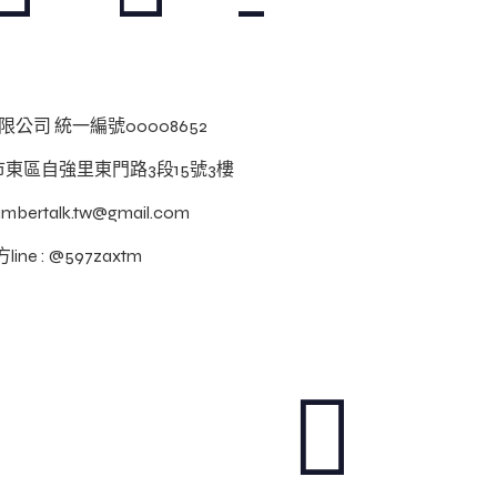
公司 統一編號00008652
南市東區自強里東門路3段15號3樓
numbertalk.tw@gmail.com
line : @597zaxtm
red by WordPress
回到上方