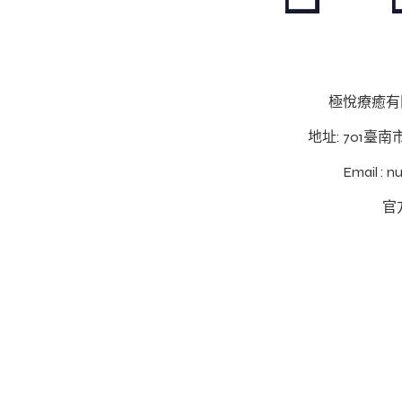
極悅療癒有限
地址: 701臺
Email : 
官方
© 2026 Betheme by Muffin group | All Rights Reserved | Powe