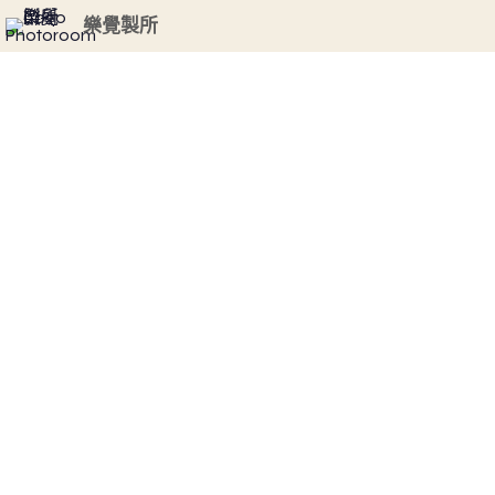
G-GHF9TLS5W3
樂覺製所