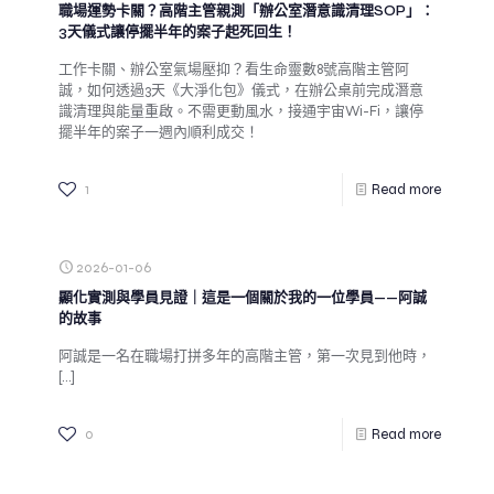
職場運勢卡關？高階主管親測「辦公室潛意識清理SOP」：
3天儀式讓停擺半年的案子起死回生！
工作卡關、辦公室氣場壓抑？看生命靈數8號高階主管阿
誠，如何透過3天《大淨化包》儀式，在辦公桌前完成潛意
識清理與能量重啟。不需更動風水，接通宇宙Wi-Fi，讓停
擺半年的案子一週內順利成交！
1
Read more
2026-01-06
顯化實測與學員見證｜這是一個關於我的一位學員——阿誠
的故事
阿誠是一名在職場打拼多年的高階主管，第一次見到他時，
[…]
0
Read more