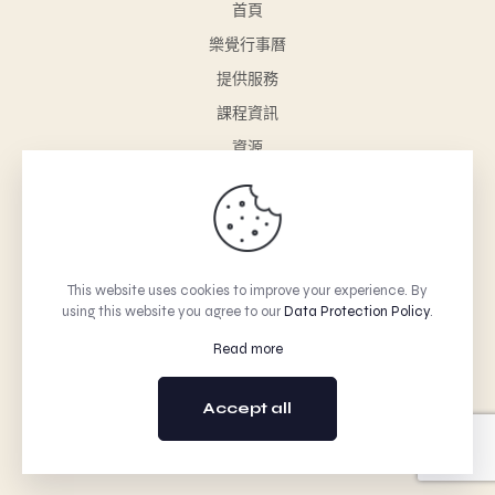
首頁
樂覺行事曆
提供服務
課程資訊
資源
樂覺小舖
聯絡我們
購物車
This website uses cookies to improve your experience. By
using this website you agree to our
Data Protection Policy
.
© 2026 Betheme by Muffin group | All Rights Reserved |
Powered by WordPress
Read more
Accept all
回到上方