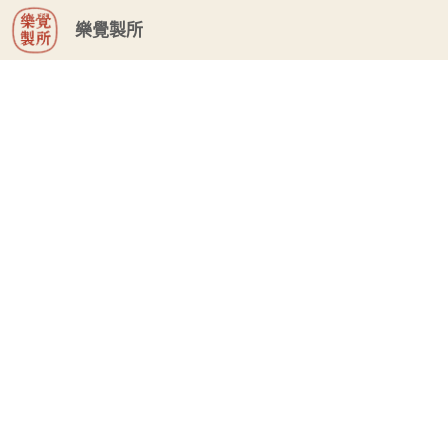
G-GHF9TLS5W3
樂覺製所