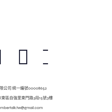
公司 統一編號00008652
南市東區自強里東門路3段15號3樓
numbertalk.tw@gmail.com