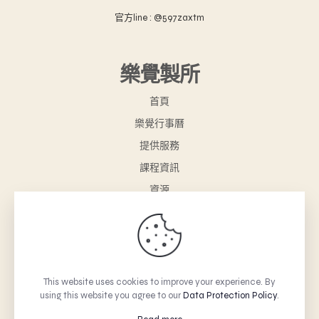
官方line : @597zaxtm
樂覺製所
首頁
樂覺行事曆
提供服務
課程資訊
資源
樂覺小舖
聯絡我們
購物車
This website uses cookies to improve your experience. By
using this website you agree to our
Data Protection Policy
.
© 2026 Betheme by Muffin group | All Rights Reserved |