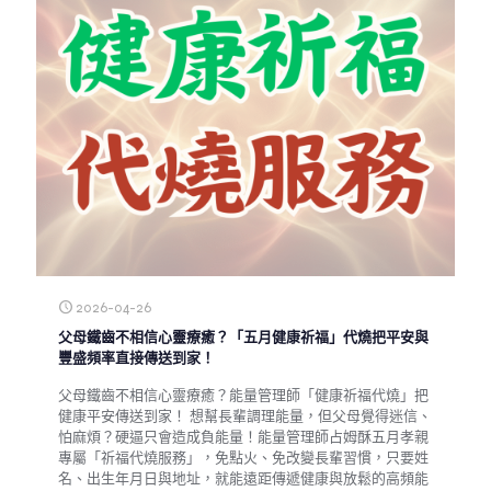
2026-04-26
父母鐵齒不相信心靈療癒？「五月健康祈福」代燒把平安與
豐盛頻率直接傳送到家！
父母鐵齒不相信心靈療癒？能量管理師「健康祈福代燒」把
健康平安傳送到家！ 想幫長輩調理能量，但父母覺得迷信、
怕麻煩？硬逼只會造成負能量！能量管理師占姆酥五月孝親
專屬「祈福代燒服務」，免點火、免改變長輩習慣，只要姓
名、出生年月日與地址，就能遠距傳遞健康與放鬆的高頻能