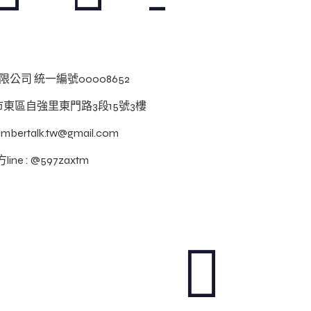
公司 統一編號00008652
南市東區自強里東門路3段15號3樓
numbertalk.tw@gmail.com
line : @597zaxtm
red by WordPress
回到上方