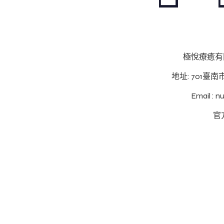
極悅療癒有限
地址: 701臺
Email : 
官方
© 2026 Betheme by Muffin group | All Rights Reserved | Powe