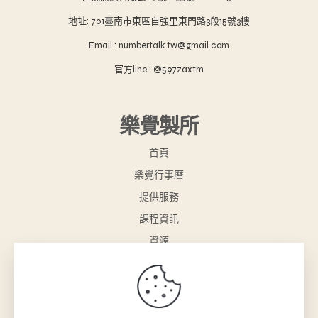
地址: 701臺南市東區自強里東門路3段15號3樓
Email : numbertalk.tw@gmail.com
官方line : @597zaxtm
樂覺製所
首頁
樂覺行事曆
提供服務
課程資訊
資源
樂覺小舖
聯絡我們
購物車