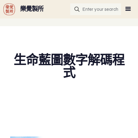
G-GHF9TLS5W3
樂覺製所
生命藍圖數字解碼程
式