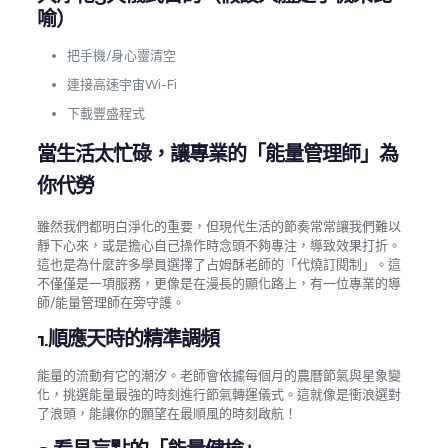
喻）
把手機/身心靈清空
連接高速宇宙Wi-Fi
下載豐盛程式
當生活太忙碌，讓專業的「能量管理師」為
你代勞
雖然我們都明白淨化的重要，但現代生活的節奏常常讓我們難以
靜下心來，或是擔心自己操作時念頭不夠專注，導致效果打折。
這也是為什麼許多學員選擇了占姆酥老師的「代燒訂閱制」。這
不僅僅是一項服務，更像是在漫長的顯化路上，有一位專業的導
師/能量管理師在旁守護。
1.順應天時的精準調頻
能量的流動有它的潮汐。老師會依據每個月的農曆節氣與星象變
化，挑選能量最強的時刻進行節氣轉運儀式。這就像是衝浪選對
了浪頭，能讓你的願望在最順風的時刻啟航！