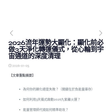
2026流年運勢大顯化：顯化前必
做3天淨化轉運儀式，從心輪到宇
宙通道的深度清理
2026-01-05
【文章重點摘要】
為何你的顯化總是失敗？（關鍵在於負能量庫存）
如何利用3天儀式啟動2026九紫離火運？
能量管理師代燒如何精準助攻？