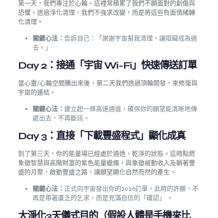
第一天，我們專注於心輪。這裡常積累了我們不願面對的創傷與
恐懼。透過淨化清理，我們不強求改變，而是將這些負面情緒轉
化清理。
關鍵心法：
告訴自己：「謝謝宇宙幫我清理，讓阻礙成為過
去。」
Day 2：接通「宇宙 Wi-Fi」快速傳送訂單
當心靈/心輪空間騰出來後，第二天我們透過頂輪開發，來修復與
宇宙的連結。
關鍵心法：
建立起一條高速通道，確保你的願望能清晰地傳
遞出去，不再斷訊。
Day 3：直接「下載豐盛程式」顯化成真
到了第三天，你的能量場已經處於通透、乾淨的狀態。這時點燃
象徵智慧與高階財富的紫色能量蠟燭，與象徵被動收入及躺著豐
盛的月聚，啟動豐盛之路，讓願望顯化自然而然的產生。
關鍵心法：
正式向宇宙發出你的2026訂單。此時的許願，不
再是帶著匱乏的乞求，而是充滿自信的「確認」 。
大淨化3天儀式目的（假設人體是手機來比