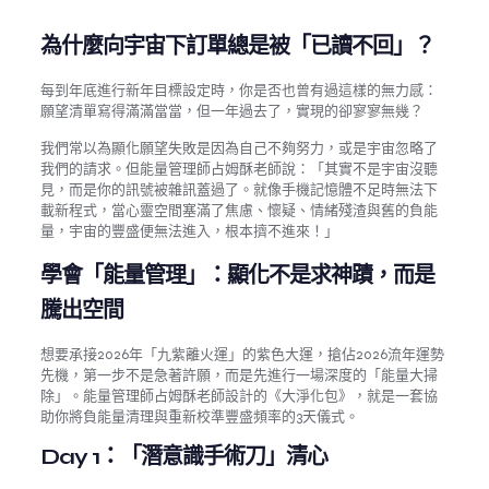
為什麼向宇宙下訂單總是被「已讀不回」？
每到年底進行新年目標設定時，你是否也曾有過這樣的無力感：
願望清單寫得滿滿當當，但一年過去了，實現的卻寥寥無幾？
我們常以為顯化願望失敗是因為自己不夠努力，或是宇宙忽略了
我們的請求。但能量管理師占姆酥老師說：「其實不是宇宙沒聽
見，而是你的訊號被雜訊蓋過了。就像手機記憶體不足時無法下
載新程式，當心靈空間塞滿了焦慮、懷疑、情緒殘渣與舊的負能
量，宇宙的豐盛便無法進入，根本擠不進來！」
學會「能量管理」：顯化不是求神蹟，而是
騰出空間
想要承接2026年「九紫離火運」的紫色大運，搶佔2026流年運勢
先機，第一步不是急著許願，而是先進行一場深度的「能量大掃
除」。能量管理師占姆酥老師設計的《大淨化包》，就是一套協
助你將負能量清理與重新校準豐盛頻率的3天儀式。
Day 1：「潛意識手術刀」清心