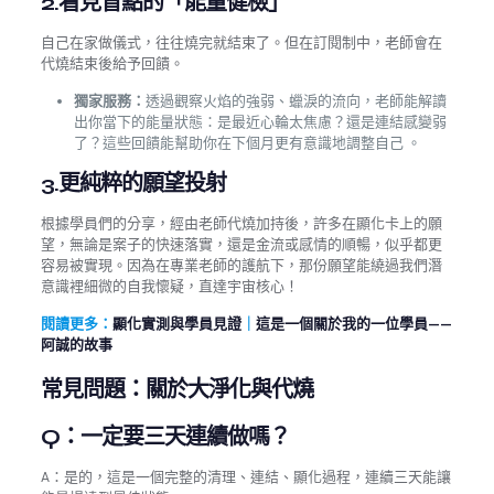
2.
看見盲點的「能量健檢」
自己在家做儀式，往往燒完就結束了。但在訂閱制中，老師會在
代燒結束後給予回饋。
獨家服務：
透過觀察火焰的強弱、蠟淚的流向，老師能解讀
出你當下的能量狀態：是最近心輪太焦慮？還是連結感變弱
了？這些回饋能幫助你在下個月更有意識地調整自己 。
3.
更純粹的願望投射
根據學員們的分享，經由老師代燒加持後，許多在顯化卡上的願
望，無論是案子的快速落實，還是金流或感情的順暢，似乎都更
容易被實現。因為在專業老師的護航下，那份願望能繞過我們潛
意識裡細微的自我懷疑，直達宇宙核心！
閱讀更多：
顯化實測與學員見證
｜
這是一個關於我的一位學員——
阿誠的故事
常見問題：關於大淨化與代燒
Q：一定要三天連續做嗎？
A：是的，這是一個完整的清理、連結、顯化過程，連續三天能讓