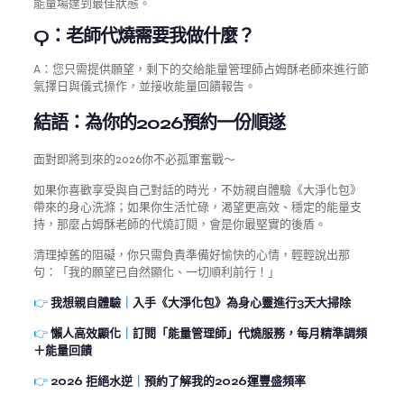
能量場達到最佳狀態。
Q：老師代燒需要我做什麼？
A：您只需提供願望，剩下的交給能量管理師占姆酥老師來進行節
氣擇日與儀式操作，並接收能量回饋報告。
結語：為你的2026預約一份順遂
面對即將到來的2026你不必孤軍奮戰～
如果你喜歡享受與自己對話的時光，不妨親自體驗《大淨化包》
帶來的身心洗滌；如果你生活忙碌，渴望更高效、穩定的能量支
持，那麼占姆酥老師的代燒訂閱，會是你最堅實的後盾。
清理掉舊的阻礙，你只需負責準備好愉快的心情，輕輕說出那
句：「我的願望已自然顯化、一切順利前行！」
👉
我想親自體驗
｜
入手《大淨化包》為身心靈進行3天大掃除
👉
懶人高效顯化
｜
訂閱「能量管理師」代燒服務，每月精準調頻
＋能量回饋
👉
2026 拒絕水逆
｜
預約了解我的2026運豐盛頻率