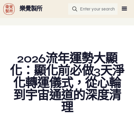
G-GHF9TLS5W3
樂覺製所
2026流年運勢大顯
化：顯化前必做3天淨
化轉運儀式，從心輪
到宇宙通道的深度清
理