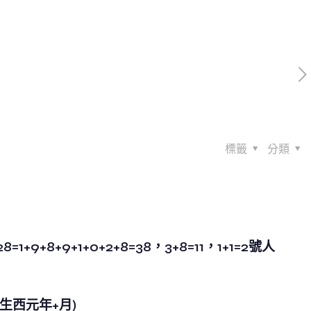
標籤
分類
=1+9+8+9+1+0+2+8=38，3+8=11，1+1=2號人
生西元年+月)