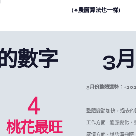
加
(※農曆算法也一樣)
的數字
3
3月份整體運勢：+2025/0
4
整體變動加快，過去的
桃花最旺
工作方面 - 適應變
感情方面 - 說話溝