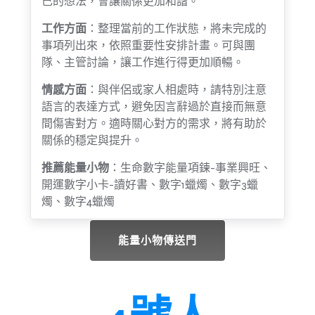
己的想法，會讓關係更加和諧。
工作方面
：整理當前的工作狀態，將未完成的
事項列出來，依照重要性安排計畫。可與團
隊、主管討論，讓工作進行得更加順暢。
情感方面
：與伴侶或家人相處時，請特別注意
語言的表達方式，避免因言辭過於直接而無意
間傷害對方。適時關心對方的需求，將有助於
關係的穩定與提升。
推薦能量小物
：生命數字能量項鍊-事業興旺、
開運數字小卡-讀好書、數字1蠟燭、數字3蠟
燭、數字4蠟燭
能量小物傳送門