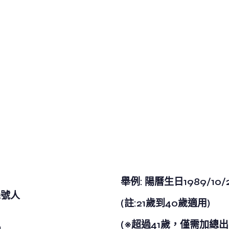
舉例: 陽曆生日1989/10/28
幾號人
(註:21歲到40歲適用)
(※超過41歲，僅需加總出