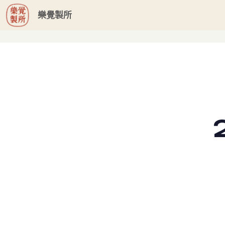
G-GHF9TLS5W3
樂覺製所