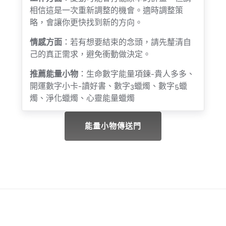
相信這是一次重新調整的機會。適時調整策
略，會讓你更快找到新的方向。
情感方面
：若有想要結束的念頭，請先釐清自
己的真正需求，避免衝動做決定。
推薦能量小物
：生命數字能量項鍊-貴人多多、
開運數字小卡-讀好書、數字3蠟燭、數字5蠟
燭、淨化蠟燭、心靈能量蠟燭
能量小物傳送門