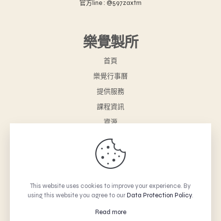
官方line : @597zaxtm
樂覺製所
首頁
樂覺行事曆
提供服務
課程資訊
資源
樂覺小舖
聯絡我們
購物車
This website uses cookies to improve your experience. By
using this website you agree to our
Data Protection Policy
.
© 2026 Betheme by Muffin group | All Rights Reserved |
Powered by WordPress
Read more