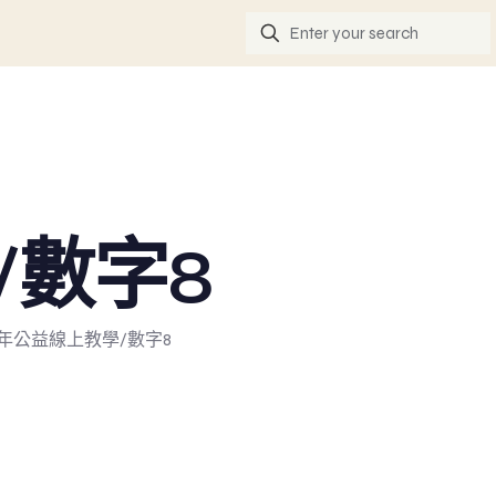
/數字8
23年公益線上教學/數字8