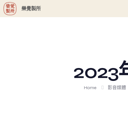
G-GHF9TLS5W3
樂覺製所
202
Home
影音媒體