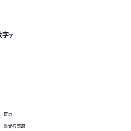
數字7
樂覺製所
首頁
樂覺行事曆