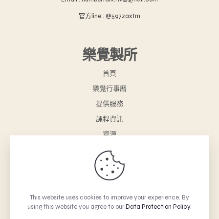
官方line : @597zaxtm
樂覺製所
首頁
樂覺行事曆
提供服務
課程資訊
資源
樂覺小舖
聯絡我們
購物車
This website uses cookies to improve your experience. By
using this website you agree to our
Data Protection Policy
.
© 2026 Betheme by Muffin group | All Rights Reserved |