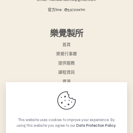
官方line : @597zaxtm
樂覺製所
首頁
樂覺行事曆
提供服務
課程資訊
資源
樂覺小舖
聯絡我們
購物車
This website uses cookies to improve your experience. By
using this website you agree to our
Data Protection Policy
.
© 2026 Betheme by Muffin group | All Rights Reserved |