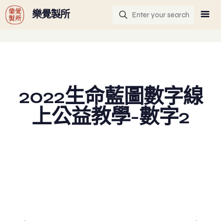
G-GHF9TLS5W3
樂覺製所
2022生命藍圖數字線
上公益教學-數字2