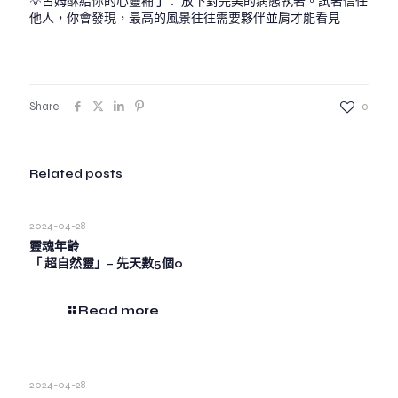
💡占姆酥給你的心靈補丁： 放下對完美的病態執著。試著信任
他人，你會發現，最高的風景往往需要夥伴並肩才能看見
Share
0
Related posts
2024-04-28
靈魂年齡
「 超自然靈」– 先天數5個0
Read more
2024-04-28