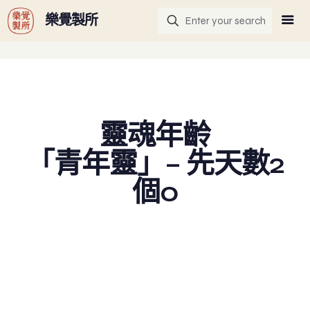
G-GHF9TLS5W3
樂覺製所
靈魂年齡
「青年靈」– 先天數2
個0