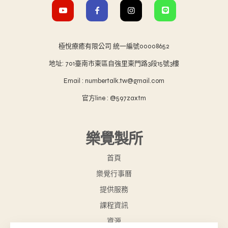
極悅療癒有限公司 統一編號00008652
地址: 701臺南市東區自強里東門路3段15號3樓
Email : numbertalk.tw@gmail.com
官方line : @597zaxtm
樂覺製所
首頁
樂覺行事曆
提供服務
課程資訊
資源