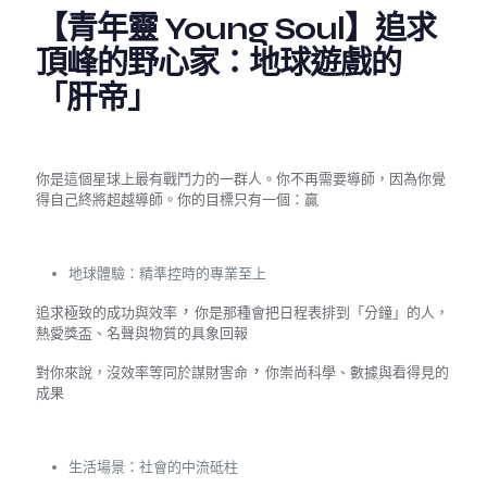
【青年靈 Young Soul】追求
頂峰的野心家：地球遊戲的
「肝帝」
你是這個星球上最有戰鬥力的一群人。你不再需要導師，因為你覺
得自己終將超越導師。你的目標只有一個：贏
地球體驗：精準控時的專業至上
，
追求極致的成功與效率
你是那種會把日程表排到「分鐘」的人，
熱愛獎盃、名聲與物質的具象回報
，
對你來說，沒效率等同於謀財害命
你崇尚科學、數據與看得見的
成果
生活場景：社會的中流砥柱