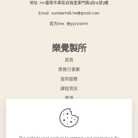
地址: 701臺南市東區自強里東門路3段15號3樓
Email : numbertalk.tw@gmail.com
官方line : @597zaxtm
樂覺製所
首頁
樂覺行事曆
提供服務
課程資訊
資源
樂覺小舖
聯絡我們
購物車