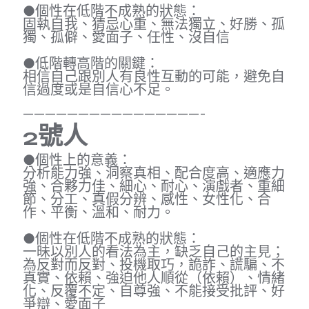
●個性在低階不成熟的狀態：
固執自我、猜忌心重、無法獨立、好勝、孤
獨、孤僻、愛面子、任性、沒自信
●低階轉高階的關鍵：
相信自己跟別人有良性互動的可能，避免自
信過度或是自信心不足。
————————————————-
2號人
●個性上的意義：
分析能力強、洞察真相、配合度高、適應力
強、合夥力佳、細心、耐心、演戲者、重細
節、分工、真假分辨、感性、女性化、合
作、平衡、溫和、耐力。
●個性在低階不成熟的狀態：
一昧以別人的看法為主，缺乏自己的主見；
為反對而反對、投機取巧，詭詐、謊騙、不
真實、依賴、強迫他人順從（依賴）、情緒
化、反覆不定、自尊強、不能接受批評、好
爭辯、愛面子