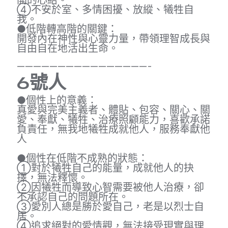
開的心結。
④不安於室、多情困擾、放縱、犧牲自
我。
●低階轉高階的關鍵：
開發內在神性與心靈力量，帶領理智成長與
自由自在地活出生命。
————————————————-
6
號人
●個性上的意義：
真愛與完美主義者、體貼、包容、關心、關
愛、奉獻、犧牲、治療照顧能力，喜歡承諾
負責任，無我地犧牲成就他人，服務奉獻他
人
●個性在低階不成熟的狀態：
①對於犧牲自己的能量，成就他人的抉
擇，無法釋懷。
②因犧牲而導致心智需要被他人治療，卻
不承認自己的問題所在。
③愛別人總是勝於愛自己，老是以烈士自
居。
④追求絕對的愛情觀，無法接受現實與理