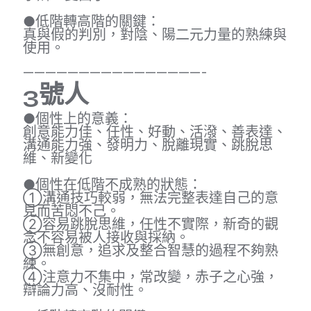
●低階轉高階的關鍵：
真與假的判別，對陰、陽二元力量的熟練與
使用。
————————————————-
3號人
●個性上的意義：
創意能力佳、任性、好動、活潑、善表達、
溝通能力強、發明力、脫離現實、跳脫思
維、新變化
●個性在低階不成熟的狀態：
①溝通技巧較弱，無法完整表達自己的意
見而苦悶不己。
②容易跳脫思維，任性不實際，新奇的觀
念不容易被人接收與採納。
③無創意，追求及整合智慧的過程不夠熟
練。
④注意力不集中，常改變，赤子之心強，
辯論力高、沒耐性。