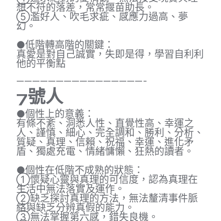
想不符的落差，常常揠苗助長。
⑤濫好人、吹毛求疵、感應力過高、夢
幻。
●低階轉高階的關鍵：
真愛是對自己誠實，失即是得，學習自利利
他的平衡點
————————————————-
7
號人
●個性上的意義：
有條不紊、洞悉人性、直覺性高、幸運之
人、謹慎、細心、完全調和、勝利、分析、
質疑、真理、信賴、祝福、幸運、進化矛
盾、獨處充電、情緒慵懶、狂熱的讀者。
●個性在低階不成熟的狀態：
①懷疑心靈與真理的可信度，認為真理在
生活中無法落實及運作。
②缺乏探討真理的方法，無法釐清事件脈
絡與缺乏分辨真假的能力。
③無法掌握第六感，錯失良機。