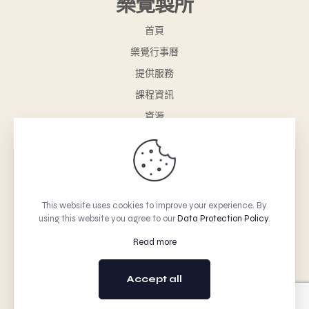
樂覺製所
首頁
樂覺行事曆
提供服務
課程資訊
資源
樂覺小舖
聯絡我們
購物車
This website uses cookies to improve your experience. By
using this website you agree to our
Data Protection Policy
.
© 2026 Betheme by Muffin group | All Rights Reserved |
Powered by WordPress
Read more
Accept all
回到上方