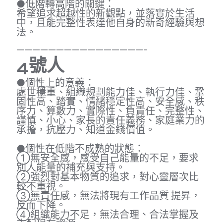
●低階轉高階的關鍵：
希望追求超越性的新觀點，並落實於生活
中，且能完整性表達他自身的新奇經驗與想
法。
————————————————-
4
號人
●個性上的意義：
處世穩重、組織規劃能力佳、執行力佳、鞏
固性高、踏實、情緒穩定性高、安全感、秩
序力、算數力、實際性、負責任、完整性、
謹慎、小心、家長的責任義務、家庭業力的
承擔，抗壓力、知道金錢價值。
●個性在低階不成熟的狀態：
①無安全感，感受自己能量的不足，要求
別人能量的補充與支持。
②強烈對基本物質的追求，對心靈層次比
較不重視。
③無責任感，無法將現有工作品質 提昇，
反而下降。
④組織能力不足，無法合理、合法掌握及