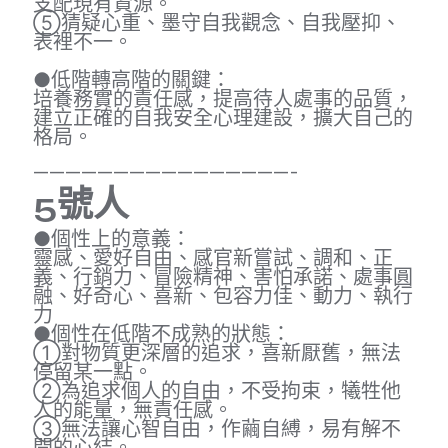
支配現有資源。
⑤猜疑心重、墨守自我觀念、自我壓抑、
表裡不一。
●低階轉高階的關鍵：
培養務實的責任感，提高待人處事的品質，
建立正確的自我安全心理建設，擴大自己的
格局。
————————————————-
5
號人
●個性上的意義：
靈感、愛好自由、感官新嘗試、調和、正
義、行銷力、冒險精神、害怕承諾、處事圓
融、好奇心、喜新、包容力佳、動力、執行
力
●個性在低階不成熟的狀態：
①對物質更深層的追求，喜新厭舊，無法
停留某一點。
②為追求個人的自由，不受拘束，犧牲他
人的能量，無責任感。
③無法讓心智自由，作繭自縛，易有解不