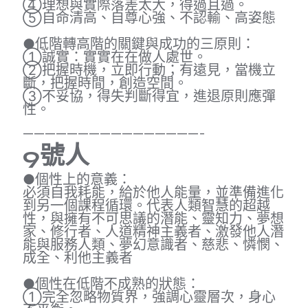
④理想與實際落差太大，得過且過。
⑤自命清高、自尊心強、不認輸、高姿態
●低階轉高階的關鍵與成功的三原則：
①誠實：實實在在做人處世。
②把握時機，立即行動；有遠見，當機立
斷，把握時間，創造空間。
③不妥協，得失判斷得宜，進退原則應彈
性。
————————————————-
9
號人
●個性上的意義：
必須自我耗能，給於他人能量，並準備進化
到另一個課程循環。代表人類智慧的超越
性，與擁有不可思議的潛能、靈知力、夢想
家、修行者、人道精神主義者、激發他人潛
能與服務人類、夢幻意識者、慈悲、憐憫、
成全、利他主義者
●個性在低階不成熟的狀態：
①完全忽略物質界，強調心靈層次，身心