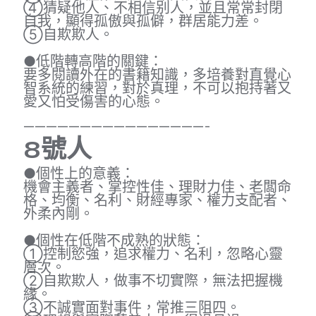
④猜疑他人、不相信别人，並且常常封閉
自我，顯得孤傲與孤僻，群居能力差。
⑤自欺欺人。
●低階轉高階的關鍵：
要多閱讀外在的書籍知識，多培養對直覺心
智系統的練習，對於真理，不可以抱持著又
愛又怕受傷害的心態。
————————————————-
8
號人
●個性上的意義：
機會主義者、掌控性佳、理財力佳、老闆命
格、均衡、名利、財經專家、權力支配者、
外柔內剛。
●個性在低階不成熟的狀態：
①控制慾強，追求權力、名利，忽略心靈
層次。
②自欺欺人，做事不切實際，無法把握機
緣。
③不誠實面對事件，常推三阻四。