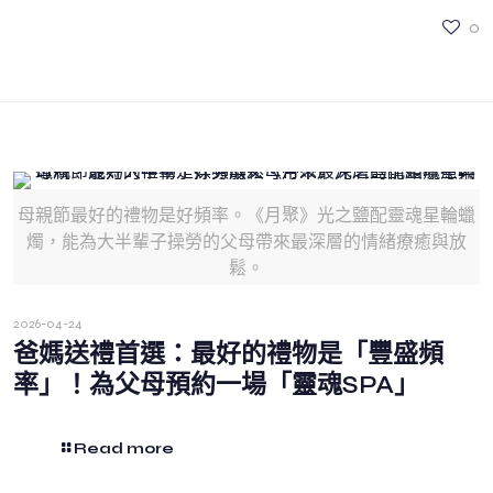
0
母親節最好的禮物是好頻率。《月聚》光之鹽配靈魂星輪蠟
燭，能為大半輩子操勞的父母帶來最深層的情緒療癒與放
鬆。
2026-04-24
爸媽送禮首選：最好的禮物是「豐盛頻
率」！為父母預約一場「靈魂SPA」
Read more