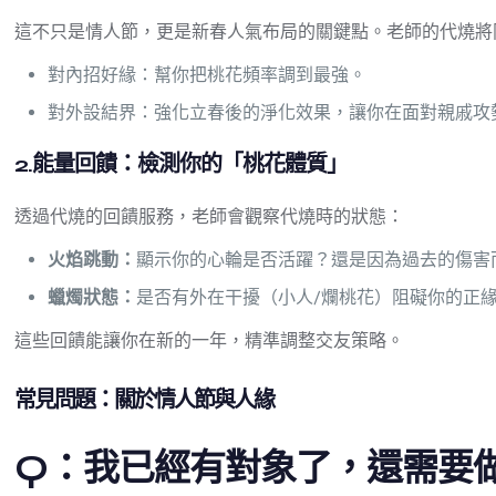
這不只是情人節，更是新春人氣布局的關鍵點。老師的代燒將
對內招好緣：幫你把桃花頻率調到最強。
對外設結界：強化立春後的淨化效果，讓你在面對親戚攻
2.能量回饋：檢測你的「桃花體質」
透過代燒的回饋服務，老師會觀察代燒時的狀態：
火焰跳動
：
顯示你的心輪是否活躍？還是因為過去的傷害
蠟燭狀態：
是否有外在干擾（小人/爛桃花）阻礙你的正
這些回饋能讓你在新的一年，精準調整交友策略。
常見問題：關於情人節與人緣
Q：我已經有對象了，還需要