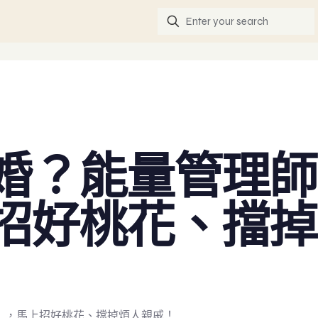
婚？能量管理師
招好桃花、擋掉
」，馬上招好桃花、擋掉煩人親戚！