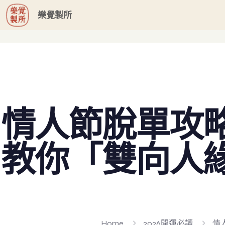
G-GHF9TLS5W3
樂覺製所
情人節脫單攻
教你「雙向人
Home
2026開運必讀
情