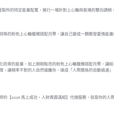
樂覺製所的特定能量配置，進行一場針對上心輪與氣場的雙向調頻
特殊的粉色上心輪蠟燭搭配月聚，讓自己變成一顆散發愛情能量
化防禦的能量，加上剛剛點亮的粉色上心輪蠟燭搭配月聚，讓結
理，讓頻率不對的人自然遠離你，達成「人際關係的自動過濾」
的【2026 馬上成功・人財貴圓滿組】代燒服務，就是你的人