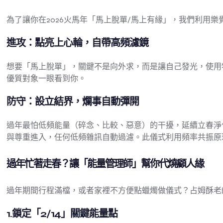
為了讓你在2026火馬年「馬上脫單/馬上有緣」，我們利用
進攻：點亮上心輪，自帶高頻濾鏡
想要「馬上脫單」，關鍵不是向外求，而是讓自己發光，使用
優質對象一眼看到你。
防守：設立結界，爛事自動彈開
過年最怕低頻能量（碎念、比較、惡意）的干擾，延續立春淨
與尊重進入，任何低頻雜訊自動過濾。此儀式利用頻率共振原
過年忙著走春？讓「能量管理師」幫你代燒顧人緣
過年期間行程滿檔，或者家裡不方便點蠟燭做儀式？占姆酥老師
1.鎖定「2/14」關鍵能量點