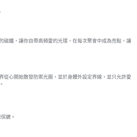
。
的磁鐵，讓你自帶高頻愛的光環，在每次聚會中成為亮點，讓
界從心開始散發防禦光圈，並於身體外設定界線，並只允許愛
。
際保鑣。