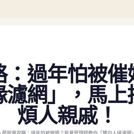
略：過年怕被催
緣濾網」，馬上
煩人親戚！
人節脫單攻略：過年怕被催婚？能量管理師教你「雙向人緣濾網