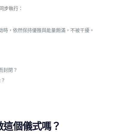
同步執行：
勢時，依然保持優雅與能量飽滿，不被干擾。
而封閉？
緣？
做這個儀式嗎？