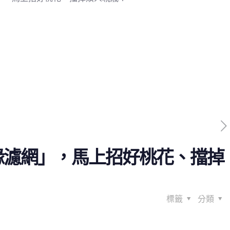
緣濾網」，馬上招好桃花、擋掉
標籤
分類