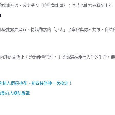
讓感情升溫、減少爭吵（防禦負能量）；同時也能招來職場上的
？
那些愛搬弄是非、情緒勒索的「小人」頻率會與你不共振，自然
間在內耗的關係上。透過能量管理，主動篩選誰能進入你的生命。
你情人節招桃花、初四接財神一次搞定！
啟雙向人緣防護罩