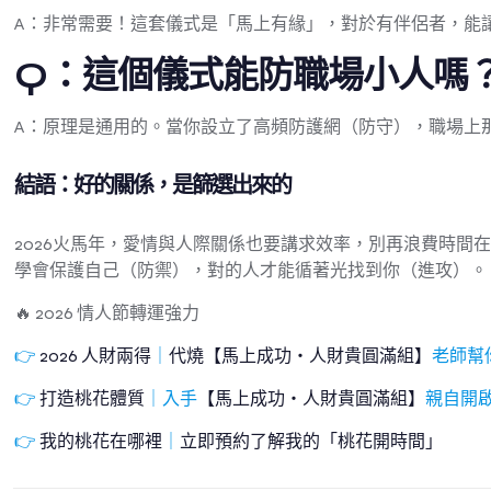
A：非常需要！這套儀式是「馬上有緣」，對於有伴侶者，能
Q：這個儀式能防職場小人嗎
A：原理是通用的。當你設立了高頻防護網（防守），職場上
結語：好的關係，是篩選出來的
2026火馬年，愛情與人際關係也要講求效率，別再浪費時
學會保護自己（防禦），對的人才能循著光找到你（進攻）。
🔥 2026 情人節轉運強力
👉
2026 人財兩得
｜
代燒【馬上成功・人財貴圓滿組】
老師幫
👉
打造桃花體質
｜入手
【馬上成功・人財貴圓滿組】
親自開
👉
我的桃花在哪裡
｜
立即預約了解我的「桃花開時間」