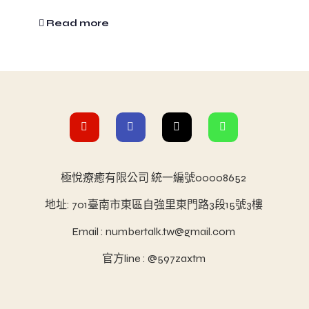
Read more
極悅療癒有限公司 統一編號00008652
地址: 701臺南市東區自強里東門路3段15號3樓
Email : numbertalk.tw@gmail.com
官方line : @597zaxtm