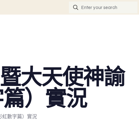
數字暨大天使神諭
字篇）實況
（彩虹數字篇）實況