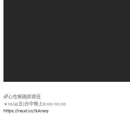
🌈心性解碼師資班
🔹10/4(五)台中晚上6:00-10:00
https://reurl.cc/kAne9