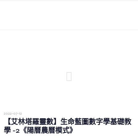
2022-07-12
【艾林塔羅靈數】生命藍圖數字學基礎教
學 -2《陽曆農曆模式》