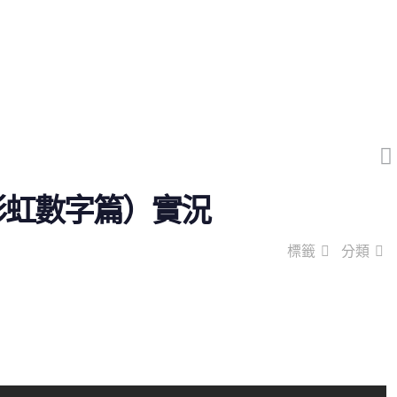
（彩虹數字篇）實況
標籤
分類