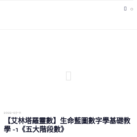
0
2022-07-11
【艾林塔羅靈數】生命藍圖數字學基礎教
學 -1《五大階段數》